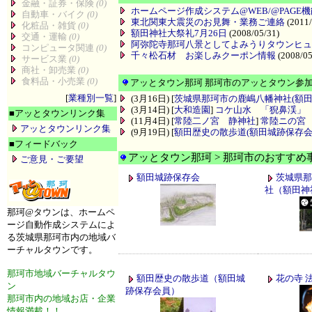
金融・証券・保険
(0)
ホームページ作成システム@WEB/@PAG
自動車・バイク
(0)
東北関東大震災のお見舞・業務ご連絡
(2011/
化粧品・雑貨
(0)
額田神社大祭礼7月26日
(2008/05/31)
交通・運輸
(0)
阿弥陀寺那珂八景としてよみうりタウンヒュ
コンピュータ関連
(0)
千々松石材 お楽しみクーポン情報
(2008/05
サービス業
(0)
商社・卸売業
(0)
食料品・小売業
(0)
アッとタウン那珂 那珂市のアッとタウン参
[
業種別一覧
]
(3月16日) [
茨城県那珂市の鹿嶋八幡神社(額田
(3月14日) [
大和造園
]
コケ山水 「猊鼻渓」
■
アッとタウンリンク集
(11月4日) [
常陸二ノ宮 静神社
]
常陸ニの宮
アッとタウンリンク集
(9月19日) [
額田歴史の散歩道(額田城跡保存会
■
フィードバック
アッとタウン那珂 > 那珂市のおすすめ
ご意見・ご要望
額田城跡保存会
茨城県那
社（額田神
那珂@タウンは、ホームペ
ージ自動作成システムによ
る茨城県那珂市内の地域バ
ーチャルタウンです。
那珂市地域バーチャルタウ
額田歴史の散歩道（額田城
花の寺 
ン
跡保存会員）
那珂市内の地域お店・企業
情報満載！！