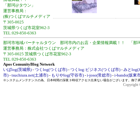
「那珂@タウン」
運営事務局：
(株)つくばマルチメディア
〒305-0025
茨城県つくば市花室962-3
TEL:029-850-6363
那珂市地域バーチャルタウン 那珂市内のお店・企業情報満載！！ 「那
運営事務局：株式会社つくばマルチメディア
〒305-0025 茨城県つくば市花室962-3
TEL:029-850-6363
Apos ComunityBlog Network
いばlog(茨城県)
-
つくlog(つくば市)
-
つくlog:ビジネス(つくば市)
-
みとlog
市)
-
tsuchiura.net(土浦市)
-
もりやlog(守谷市)
-
i-joso(常総市)
-
i-bando(坂東市
※システムメンテナンスの為、日本時間の深夜３時頃アクセス出来ない場合がございます。御了
Copyright ©