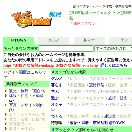
那珂市のホームページ作成・事業者地域
那珂市地域バーチャルタウン:那珂
載！！
「那珂@タウン」
@TOWN
グルメ
暮らす
学ぶ
あっとタウン内検索
ご自分の会社やお店のホームページを簡単作成。
あなたの街の専用アドレスをご提供しますので、覚えやすく広告等に使え
https://お好きな名前.e-naka.jp お好きな名前@e-naka.jp
詳しくはこちら
ログイン画面はこちらで
カテゴリから検索
す
グルメ
/
レストラン
/
居酒屋
/
ラーメン・餃
■
業種別ランキング
暮らす
/
家庭用品
/
冠婚葬祭
/
医療・健康・
観光・旅行・宿泊
(3)
学ぶ
/
予備校・学習塾
/
外国語教室
/
スポ
建設・住宅・不動産
遊ぶ
/
スポーツ
/
カラオケ
/
旅行・観光・
(2)
オシャ
/
理容・美容
/
エステ
/
化粧品
/
靴・
写真・デザイン制作
(1)
レ
おもちゃ・ゲーム
(0)
つくる
/
農業・林業・漁業
/
建設業
/
製造業
音楽・映画・出版
(0)
特別版
/
政治・宗教・市民活動 @TOWN
家電製品
(0)
教育・子供
(0)
アッとタウン那珂 からのお知らせ