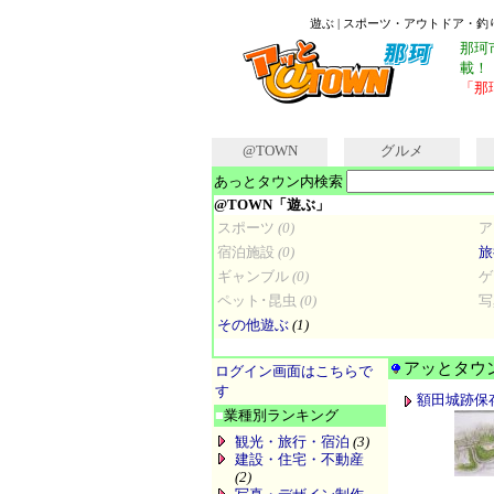
遊ぶ | スポーツ・アウトドア・
那珂
載！
「那
@TOWN
グルメ
あっとタウン内検索
@TOWN「遊ぶ」
スポーツ
(0)
ア
宿泊施設
(0)
旅
ギャンブル
(0)
ゲ
ペット･昆虫
(0)
写
その他遊ぶ
(1)
アッとタウ
ログイン画面はこちらで
す
額田城跡保
■
業種別ランキング
観光・旅行・宿泊
(3)
建設・住宅・不動産
(2)