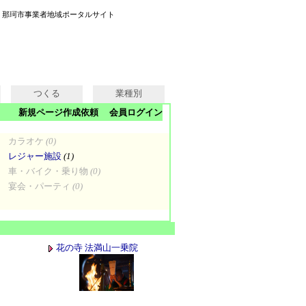
| 那珂市事業者地域ポータルサイト
つくる
業種別
新規ページ作成依頼
会員ログイン
カラオケ
(0)
レジャー施設
(1)
車・バイク・乗り物
(0)
宴会・パーティ
(0)
花の寺 法満山一乗院