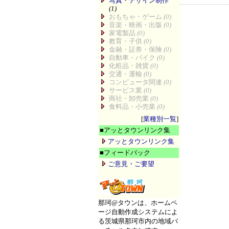
写真・デザイン制作
(1)
おもちゃ・ゲーム
(0)
音楽・映画・出版
(0)
家電製品
(0)
教育・子供
(0)
金融・証券・保険
(0)
自動車・バイク
(0)
化粧品・雑貨
(0)
交通・運輸
(0)
コンピュータ関連
(0)
サービス業
(0)
商社・卸売業
(0)
食料品・小売業
(0)
[
業種別一覧
]
■
アッとタウンリンク集
アッとタウンリンク集
■
フィードバック
ご意見・ご要望
那珂@タウンは、ホームペ
ージ自動作成システムによ
る茨城県那珂市内の地域バ