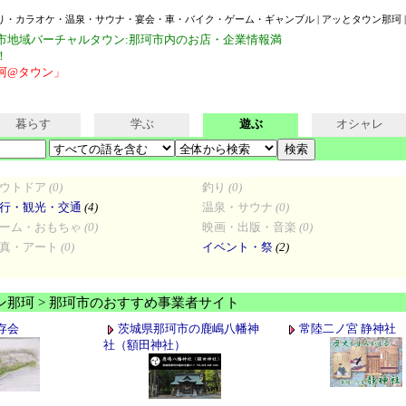
釣り・カラオケ・温泉・サウナ・宴会・車・バイク・ゲーム・ギャンブル | アッとタウン那珂 
市地域バーチャルタウン:那珂市内のお店・企業情報満
！
珂@タウン」
暮らす
学ぶ
遊ぶ
オシャレ
ウトドア
(0)
釣り
(0)
行・観光・交通
(4)
温泉・サウナ
(0)
ーム・おもちゃ
(0)
映画・出版・音楽
(0)
真・アート
(0)
イベント・祭
(2)
ン那珂 > 那珂市のおすすめ事業者サイト
存会
茨城県那珂市の鹿嶋八幡神
常陸二ノ宮 静神社
社（額田神社）